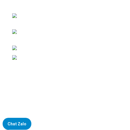
nghiệp
ĐKKD: Số 15, Ngách 268/56/7 Ngọc Thụy,
Phường Bồ Đề, TP. Hà Nội
Văn phòng giao dịch: Số 59 Phố Gia
Thượng, Phường Bồ Đề, TP. Hà Nội
Liên hệ: 0866451088 / 0356092572
Email: kstechnovietnam@gmail.com
Chat Zalo