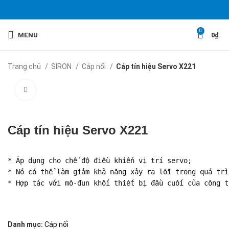
0
MENU
0
₫
Trang chủ
SIRON
Cáp nối
Cáp tín hiệu Servo X221
Click to enlarge
Cáp tín hiệu Servo X221
* Áp dụng cho chế độ điều khiển vị trí servo;

* Nó có thể làm giảm khả năng xảy ra lỗi trong quá trì
* Hợp tác với mô-đun khối thiết bị đầu cuối của công t
Danh mục:
Cáp nối