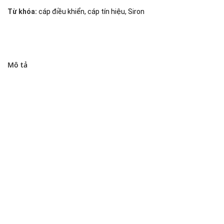
Từ khóa:
cáp điều khiển
,
cáp tín hiệu
,
Siron
Mô tả
Đại lý phân phối linh kiện tự động hóa và vật tư công