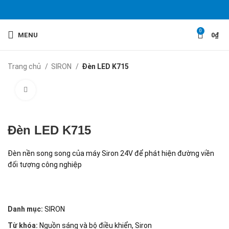
0
MENU
0
₫
Trang chủ
SIRON
Đèn LED K715
Click to enlarge
Đèn LED K715
Đèn nền song song của máy Siron 24V để phát hiện đường viền
đối tượng công nghiệp
Danh mục:
SIRON
Từ khóa:
Nguồn sáng và bộ điều khiển
,
Siron