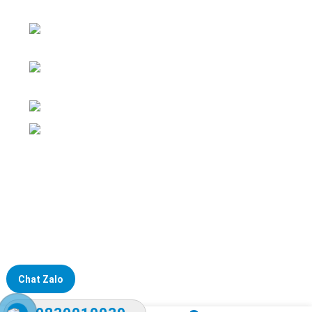
nghiệp
ĐKKD: Số 15, Ngách 268/56/7 Ngọc Thụy,
Phường Bồ Đề, TP. Hà Nội
Văn phòng giao dịch: Số 59 Phố Gia
Thượng, Phường Bồ Đề, TP. Hà Nội
Liên hệ: 0866451088 / 0356092572
Email: kstechnovietnam@gmail.com
Chat Zalo