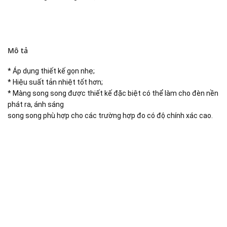
Mô tả
* Áp dụng thiết kế gọn nhẹ;
* Hiệu suất tản nhiệt tốt hơn;
* Màng song song được thiết kế đặc biệt có thể làm cho đèn nền
phát ra, ánh sáng
song song phù hợp cho các trường hợp đo có độ chính xác cao.
Đại lý phân phối linh kiện tự động hóa và vật tư công