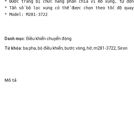
* Được trang bị chức năng phân chia vi mô xung, tự độn
* Tần số bộ lọc xung có thể được chọn theo tốc độ quay
* Model: M281-3722
Danh mục:
Điều khiển chuyển động
Từ khóa:
ba pha
,
bộ điều khiển
,
bước vòng
,
hở
,
m281-3722
,
Siron
Mô tả