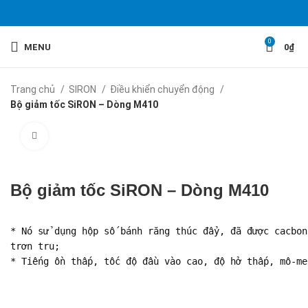
0
MENU
0
₫
Trang chủ
SIRON
Điều khiển chuyển động
Bộ giảm tốc SiRON – Dòng M410
Click to enlarge
Bộ giảm tốc SiRON – Dòng M410
* Nó sử dụng hộp số bánh răng thúc đẩy, đã được cacbon
trơn tru;

* Tiếng ồn thấp, tốc độ đầu vào cao, độ hở thấp, mô-me