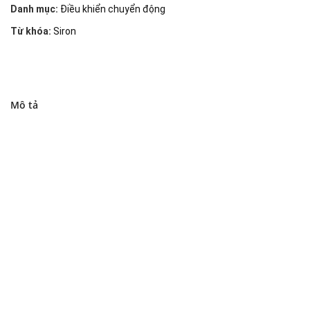
Danh mục:
Điều khiển chuyển động
Từ khóa:
Siron
Mô tả
Đại lý phân phối linh kiện tự động hóa và vật tư công
nghiệp