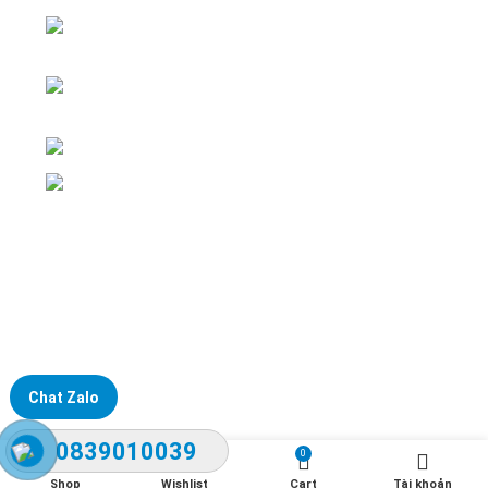
ĐKKD: Số 15, Ngách 268/56/7 Ngọc Thụy,
Phường Bồ Đề, TP. Hà Nội
Văn phòng giao dịch: Số 59 Phố Gia
Thượng, Phường Bồ Đề, TP. Hà Nội
Liên hệ: 0866451088 / 0356092572
Email: kstechnovietnam@gmail.com
Chat Zalo
0839010039
0
Shop
Wishlist
Cart
Tài khoản