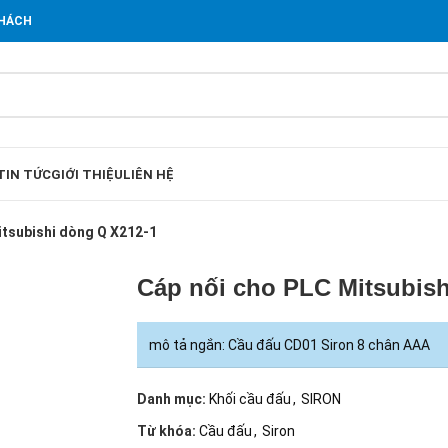
KHÁCH
TIN TỨC
GIỚI THIỆU
LIÊN HỆ
itsubishi dòng Q X212-1
Cáp nối cho PLC Mitsubish
mô tả ngắn: Cầu đấu CD01 Siron 8 chân AAA
Danh mục:
Khối cầu đấu
,
SIRON
Từ khóa:
Cầu đấu
,
Siron