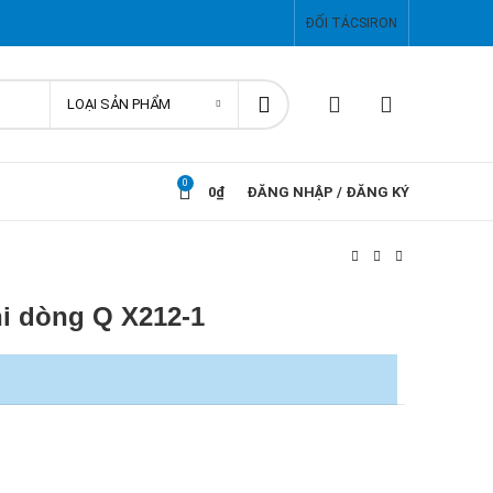
ĐỐI TÁC
SIRON
LOẠI SẢN PHẨM
0
0
₫
ĐĂNG NHẬP / ĐĂNG KÝ
i dòng Q X212-1