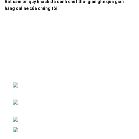
Rất cảm ơn quý khách đã dành chút thời gian ghé qua gian
hàng online của chúng tôi !
Đại lý phân phối linh kiện tự động hóa và vật tư công
nghiệp
ĐKKD: Số 15, Ngách 268/56/7 Ngọc
Thụy, Phường Bồ Đề, TP. Hà Nội
Văn phòng giao dịch: Số 59 Phố Gia
Thượng, Phường Bồ Đề, TP. Hà Nội
Liên hệ: 0866451088 / 0356092572
Email: kstechnovietnam@gmail.com