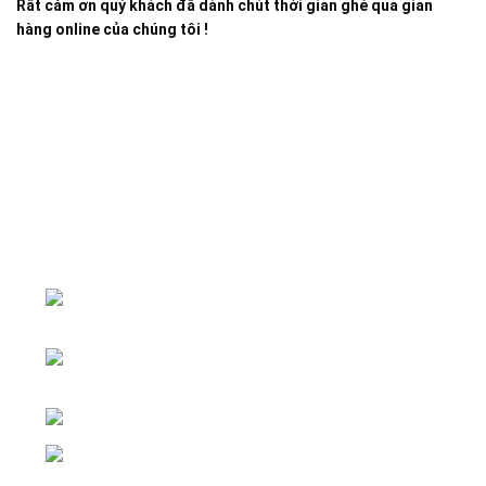
Rất cảm ơn quý khách đã dành chút thời gian ghé qua gian
hàng online của chúng tôi !
Đại lý phân phối linh kiện tự động hóa và vật tư công
nghiệp
ĐKKD: Số 15, Ngách 268/56/7 Ngọc
Thụy, Phường Bồ Đề, TP. Hà Nội
Văn phòng giao dịch: Số 59 Phố Gia
Thượng, Phường Bồ Đề, TP. Hà Nội
Liên hệ: 0866451088 / 0356092572
Email: kstechnovietnam@gmail.com