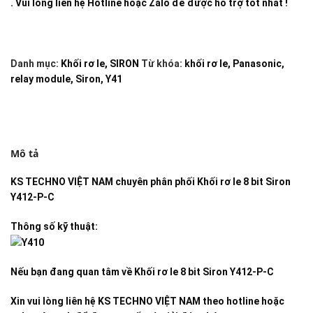
. Vui lòng liên hệ Hotline hoặc Zalo để được hỗ trợ tốt nhất !
Danh mục:
Khối rơ le
,
SIRON
Từ khóa:
khối rơ le
,
Panasonic
,
relay module
,
Siron
,
Y41
Mô tả
KS TECHNO VIỆT NAM
chuyên phân phối
Khối rơ le 8 bit Siron
Y412-P-C
Thông số kỹ thuật:
Nếu bạn đang quan tâm về
Khối rơ le 8 bit Siron Y412-P-C
Xin vui lòng liên hệ KS TECHNO VIỆT NAM theo hotline hoặc