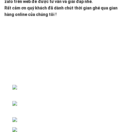
zalo trên web để được tư vấn và giải đáp nhé.
Rất cảm ơn quý khách đã dành chút thời gian ghé qua gian
hàng online của chúng tôi !
Đại lý phân phối linh kiện tự động hóa và vật tư công
nghiệp
ĐKKD: Số 15, Ngách 268/56/7 Ngọc
Thụy, Phường Bồ Đề, TP. Hà Nội
Văn phòng giao dịch: Số 59 Phố Gia
Thượng, Phường Bồ Đề, TP. Hà Nội
Liên hệ: 0866451088 / 0356092572
Email: kstechnovietnam@gmail.com