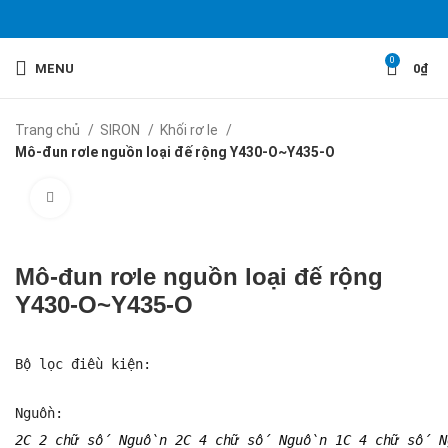
0
MENU
0
₫
Trang chủ
SIRON
Khối rơ le
Mô-đun rơle nguồn loại đế rộng Y430-O~Y435-O
Click to enlarge
Mô-đun rơle nguồn loại đế rộng
Y430-O~Y435-O
Bộ lọc điều kiện:
Nguồn: 
2C 2 chữ số Nguồn 2C 4 chữ số Nguồn 1C 4 chữ số 