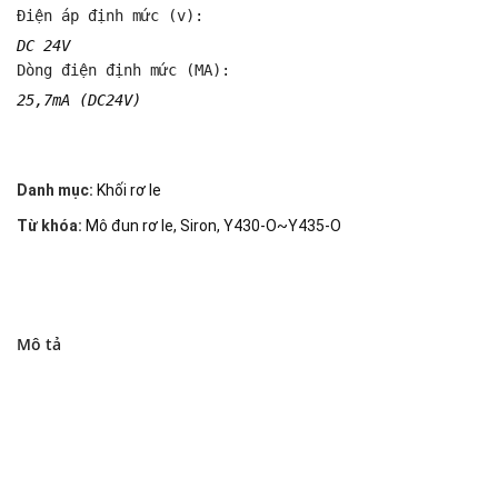
Điện áp định mức (v): 
DC 24V
Dòng điện định mức (MA): 
25,7mA (DC24V)
Danh mục:
Khối rơ le
Từ khóa:
Mô đun rơ le
,
Siron
,
Y430-O~Y435-O
Mô tả