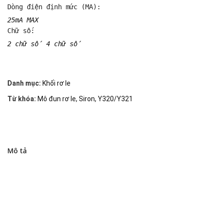
Dòng điện định mức (MA): 
25mA MAX
Chữ số: 
2 chữ số 4 chữ số
Danh mục:
Khối rơ le
Từ khóa:
Mô đun rơ le
,
Siron
,
Y320/Y321
Mô tả