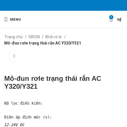
0
MENU
0
₫
Trang chủ
SIRON
Khối rơ le
Mô-đun rơle trạng thái rắn AC Y320/Y321
Click to enlarge
Mô-đun rơle trạng thái rắn AC
Y320/Y321
Bộ lọc điều kiện:
Điện áp định mức (v): 
12-24V DC