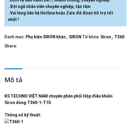
. Dịch vụ bảo hành 24/7, nhanh chóng, chuyên nghiệp
. Đội ngũ nhân viên chuyên nghiệp, tận tâm
. Vui lòng liên hệ Hotline hoặc Zalo để được hỗ trợ tốt
nhất !
Danh mục:
Phụ kiện SIRON khác
,
SIRON
Từ khóa:
Siron
,
T360
Share:
Mô tả
KS TECHNO VIỆT NAM
chuyên phân phối
Hộp điều khiển
Siron dòng T360-1-T10
Thông số kỹ thuật: