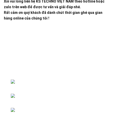
Xin vui lòng liên hệ KS TECHNO VIỆT NAM theo hotline hoặc
zalo trên web để được tư vấn và giải đáp nhé.
Rất cảm ơn quý khách đã dành chút thời gian ghé qua gian
hàng online của chúng tôi !
Đại lý phân phối linh kiện tự động hóa và vật tư công
nghiệp
ĐKKD: Số 15, Ngách 268/56/7 Ngọc
Thụy, Phường Bồ Đề, TP. Hà Nội
Văn phòng giao dịch: Số 59 Phố Gia
Thượng, Phường Bồ Đề, TP. Hà Nội
Liên hệ: 0866451088 / 0356092572