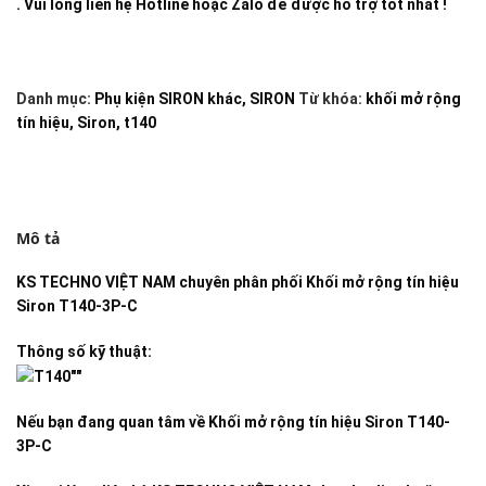
. Vui lòng liên hệ Hotline hoặc Zalo để được hỗ trợ tốt nhất !
Danh mục:
Phụ kiện SIRON khác
,
SIRON
Từ khóa:
khối mở rộng
tín hiệu
,
Siron
,
t140
Mô tả
KS TECHNO VIỆT NAM
chuyên phân phối
Khối mở rộng tín hiệu
Siron T140-3P-C
Thông số kỹ thuật:
Nếu bạn đang quan tâm về
Khối mở rộng tín hiệu Siron T140-
3P-C