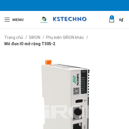
0
MENU
0
₫
Trang chủ
SIRON
Phụ kiện SIRON khác
Mô đun IO mở rộng T305-2