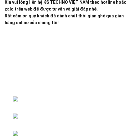
Xin vui lòng liên hệ KS TECHNO VIỆT NAM theo hotline hoặc
zalo trên web để được tư vấn và giải đáp nhé.
Rất cảm ơn quý khách đã dành chút thời gian ghé qua gian
hàng online của chúng tôi !
Đại lý phân phối linh kiện tự động hóa và vật tư công
nghiệp
ĐKKD: Số 15, Ngách 268/56/7 Ngọc
Thụy, Phường Bồ Đề, TP. Hà Nội
Văn phòng giao dịch: Số 59 Phố Gia
Thượng, Phường Bồ Đề, TP. Hà Nội
Liên hệ: 0866451088 / 0356092572