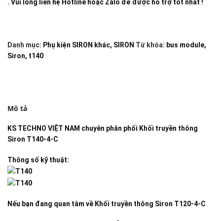
. Vui lòng liên hệ Hotline hoặc Zalo để được hỗ trợ tốt nhất !
Danh mục:
Phụ kiện SIRON khác
,
SIRON
Từ khóa:
bus module
,
Siron
,
t140
Mô tả
KS TECHNO VIỆT NAM
chuyên phân phối
Khối truyền thông
Siron T140-4-C
Thông số kỹ thuật:
Nếu bạn đang quan tâm về
Khối truyền thông Siron T120-4-C