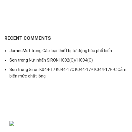
RECENT COMMENTS
JamesMot
trong
Các loại thiết bị tự động hóa phổ biến
Son
trong
Nút nhấn SiRON H002(C)/ H004(C)
Son
trong
Siron K044-17 K044-17C K044-17P K044-17P-C Cảm
biến mức chất lỏng
Đại lý phân phối linh kiện tự động hóa và vật tư công nghiệp
ĐKKD: Số 15, Ngách 268/56/7 Ngọc Thụy,
Phường Bồ Đề, TP. Hà Nội