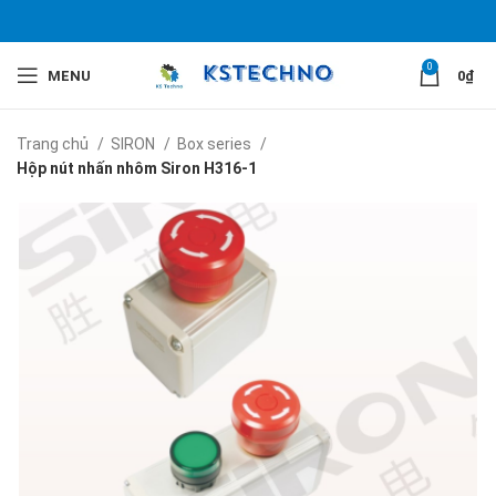
0
MENU
0
₫
Trang chủ
SIRON
Box series
Hộp nút nhấn nhôm Siron H316-1