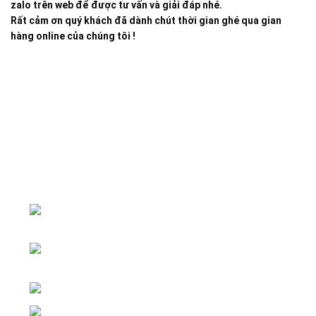
zalo trên web để được tư vấn và giải đáp nhé.
Rất cảm ơn quý khách đã dành chút thời gian ghé qua gian
hàng online của chúng tôi !
Đại lý phân phối linh kiện tự động hóa và vật tư công
nghiệp
ĐKKD: Số 15, Ngách 268/56/7 Ngọc
Thụy, Phường Bồ Đề, TP. Hà Nội
Văn phòng giao dịch: Số 59 Phố Gia
Thượng, Phường Bồ Đề, TP. Hà Nội
Liên hệ: 0866451088 / 0356092572
Email: kstechnovietnam@gmail.com