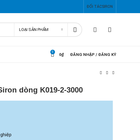
ĐỐI TÁC
SIRON
LOẠI SẢN PHẨM
0
0
₫
ĐĂNG NHẬP / ĐĂNG KÝ
iron dòng K019-2-3000
nghiệp