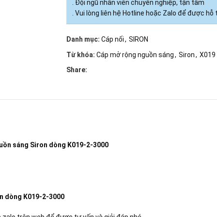
. Đội ngũ nhân viên chuyên nghiệp, tận tâm
. Vui lòng liên hệ Hotline hoặc Zalo để được hỗ t
Danh mục:
Cáp nối
,
SIRON
Từ khóa:
Cáp mở rộng nguồn sáng
,
Siron
,
X019
Share:
uồn sáng Siron dòng K019-2-3000
on dòng K019-2-3000
 zalo trên web để được tư vấn và giải đáp nhé.