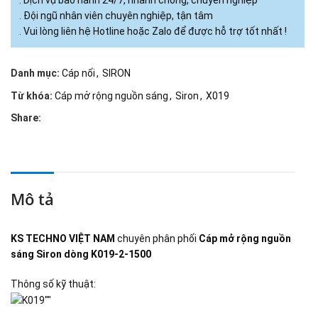
. Dịch vụ bảo hành 24/7, nhanh chóng, chuyên nghiệp
. Đội ngũ nhân viên chuyên nghiệp, tận tâm
. Vui lòng liên hệ Hotline hoặc Zalo để được hỗ trợ tốt nhất !
Danh mục:
Cáp nối
,
SIRON
Từ khóa:
Cáp mở rộng nguồn sáng
,
Siron
,
X019
Share:
Mô tả
KS TECHNO VIỆT NAM
chuyên phân phối
Cáp mở rộng nguồn
sáng Siron dòng K019-2-1500
Thông số kỹ thuật: