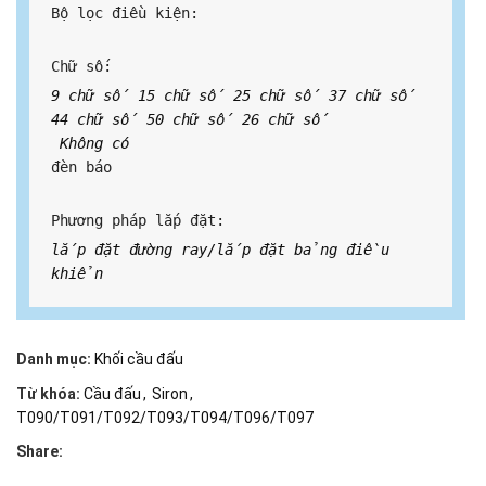
Bộ lọc điều kiện:
Chữ số: 
9 chữ số 15 chữ số 25 chữ số 37 chữ số 
44 chữ số 50 chữ số 26 chữ số
Không có 
đèn báo
Phương pháp lắp đặt: 
lắp đặt đường ray/lắp đặt bảng điều 
khiển
Danh mục:
Khối cầu đấu
Từ khóa:
Cầu đấu
,
Siron
,
T090/T091/T092/T093/T094/T096/T097
Share: