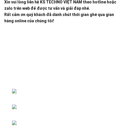
Xin vui lòng liên hệ KS TECHNO VIỆT NAM theo hotline hoặc
zalo trên web để được tư vấn và giải đáp nhé.
Rất cảm ơn quý khách đã dành chút thời gian ghé qua gian
hàng online của chúng tôi!
Đại lý phân phối linh kiện tự động hóa và vật tư công
nghiệp
ĐKKD: Số 15, Ngách 268/56/7 Ngọc
Thụy, Phường Bồ Đề, TP. Hà Nội
Văn phòng giao dịch: Số 59 Phố Gia
Thượng, Phường Bồ Đề, TP. Hà Nội
Liên hệ: 0866451088 / 0356092572