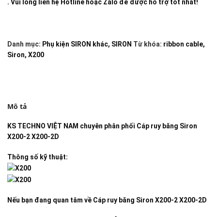
. Vui lòng liên hệ Hotline hoặc Zalo để được hỗ trợ tốt nhất!
Danh mục:
Phụ kiện SIRON khác
,
SIRON
Từ khóa:
ribbon cable
,
Siron
,
X200
Mô tả
KS TECHNO VIỆT NAM
chuyên phân phối
Cáp ruy băng Siron
X200-2 X200-2D
Thông số kỹ thuật:
Nếu bạn đang quan tâm về
Cáp ruy băng Siron X200-2 X200-2D