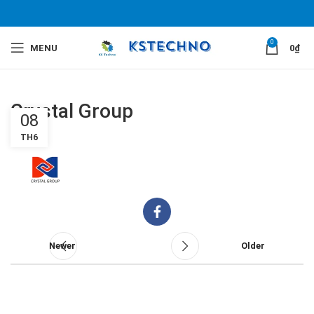
0
MENU
0
₫
Crystal Group
08
TH6
Newer
Older