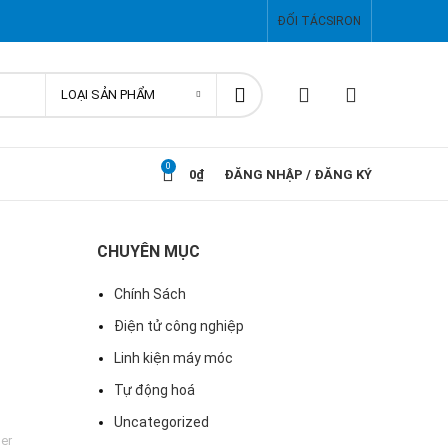
ĐỐI TÁC
SIRON
LOẠI SẢN PHẨM
0
0
₫
ĐĂNG NHẬP / ĐĂNG KÝ
CHUYÊN MỤC
Chính Sách
Điện tử công nghiệp
Linh kiện máy móc
Tự động hoá
Uncategorized
er