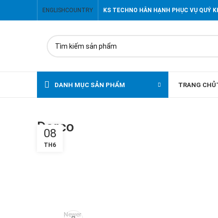
ENGLISH
COUNTRY
KS TECHNO HÂN HẠNH PHỤC VỤ QUÝ 
DANH MỤC SẢN PHẨM
TRANG CHỦ
Dorco
08
TH6
Newer