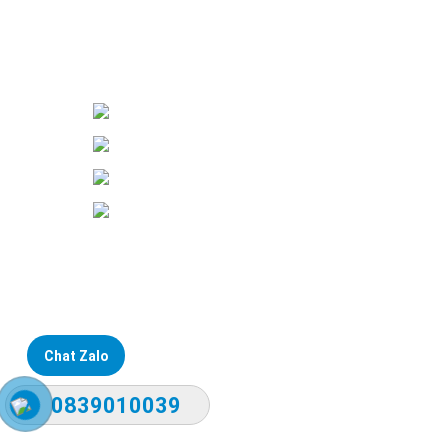
Đại lý phân phối linh kiện tự động hóa và vật tư công 
ĐKKD: Số 15, Ngách 268/56/7 Ngọc Th
Văn phòng giao dịch: Số 59 Phố Gia 
Liên hệ: 0866451088 / 0356092572
Email: kstechnovietnam@gmail.com
Chat Zalo
0839010039