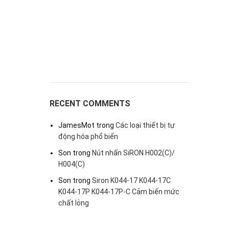
RECENT COMMENTS
JamesMot
trong
Các loại thiết bị tự
động hóa phổ biến
Son
trong
Nút nhấn SiRON H002(C)/
H004(C)
Son
trong
Siron K044-17 K044-17C
K044-17P K044-17P-C Cảm biến mức
chất lỏng