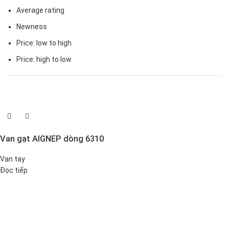
Average rating
Newness
Price: low to high
Price: high to low
Van gạt AIGNEP dòng 6310
Van tay
Đọc tiếp
Đại lý phân phối linh kiện tự động hóa và vật tư công nghiệp