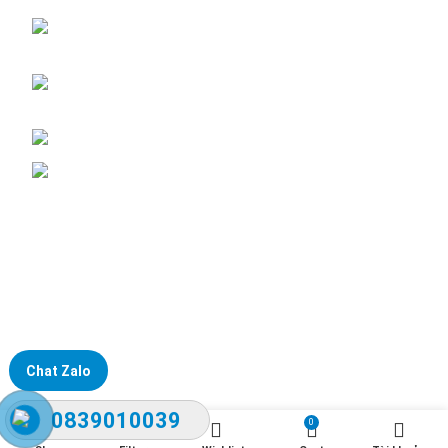
ĐKKD: Số 15, Ngách 268/56/7 Ngọc Thụy,
Phường Bồ Đề, TP. Hà Nội
Văn phòng giao dịch: Số 59 Phố Gia Thượng,
Phường Bồ Đề, TP. Hà Nội
Liên hệ: 0866451088 / 0356092572
Email: kstechnovietnam@gmail.com
Chat Zalo
0839010039
0