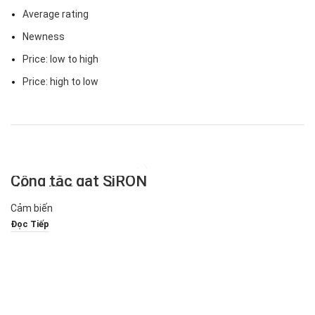
Average rating
Newness
Price: low to high
Price: high to low
Công tắc gạt SiRON
dòng K090-1-G
Cảm biến
Đọc Tiếp