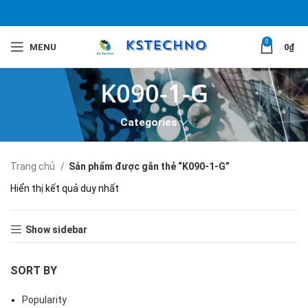
0
MENU
0
₫
K090-1-G
Categories
Trang chủ
Sản phẩm được gắn thẻ “K090-1-G”
Hiển thị kết quả duy nhất
Show sidebar
SORT BY
Popularity