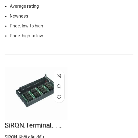
Average rating
Newness
Price: low to high
Price: high to low
SiRON Terminal
Block Module T212
SIRON
,
Khối cầu đấu