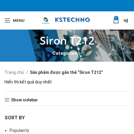
0
MENU
0
₫
Siron T212
Categories
Trang chủ
Sản phẩm được gắn thẻ “Siron T212”
Hiển thị kết quả duy nhất
Show sidebar
SORT BY
Popularity