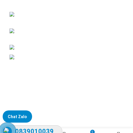
Đại lý phân phối linh kiện tự động hóa và vật tư công nghiệp
ĐKKD: Số 15, Ngách 268/56/7 Ngọc Thụy,
Phường Bồ Đề, TP. Hà Nội
Văn phòng giao dịch: Số 59 Phố Gia Thượng,
Phường Bồ Đề, TP. Hà Nội
Liên hệ: 0866451088 / 0356092572
Email: kstechnovietnam@gmail.com
Chat Zalo
0839010039
0