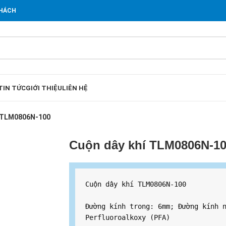
KHÁCH
TIN TỨC
GIỚI THIỆU
LIÊN HỆ
í TLM0806N-100
Cuộn dây khí TLM0806N-1
Cuộn dây khí TLM0806N-100

Đường kính trong: 6mm; Đường kính n
Perfluoroalkoxy (PFA)