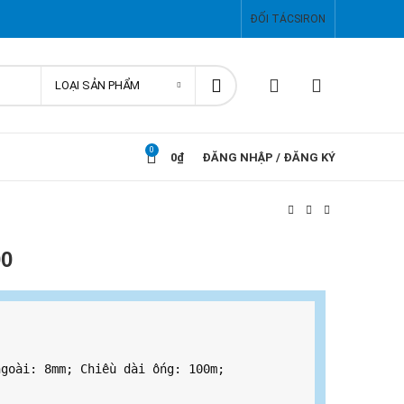
ĐỐI TÁC
SIRON
LOẠI SẢN PHẨM
0
0
₫
ĐĂNG NHẬP / ĐĂNG KÝ
00
goài: 8mm; Chiều dài ống: 100m; 