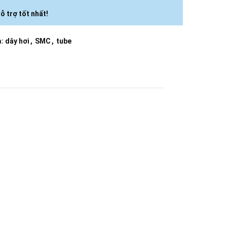
ỗ trợ tốt nhất!
:
dây hơi
,
SMC
,
tube