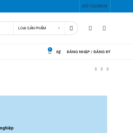
ĐỐI TÁC
SIRON
LOẠI SẢN PHẨM
0
0
₫
ĐĂNG NHẬP / ĐĂNG KÝ
 nghiệp