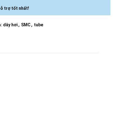
ỗ trợ tốt nhất!
:
dây hơi
,
SMC
,
tube