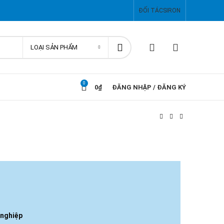
ĐỐI TÁC
SIRON
LOẠI SẢN PHẨM
0
0
₫
ĐĂNG NHẬP / ĐĂNG KÝ
 nghiệp