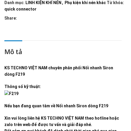
Danh mục:
LINH KIỆN KHÍ NÉN
,
Phụ kiện khí nén khác
Từ khóa:
quick connector
Share:
Mô tả
KS TECHNO VIỆT NAM
chuyên phân phối
Nối nhanh Siron
dòng F219
Thông số kỹ thuật:
Nếu bạn đang quan tâm về
Nối nhanh Siron dòng F219
Xin vui lòng liên hệ KS TECHNO VIỆT NAM theo hotline hoặc
zalo trên web để được tư vấn và giải đáp nhé.
Rất cảm ơn quý khách đã dành chút thời gian ghé qua gian