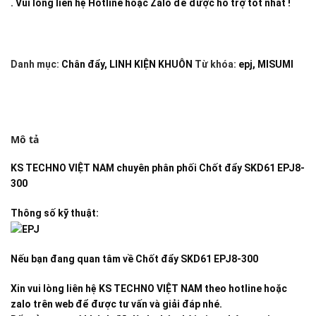
. Vui lòng liên hệ Hotline hoặc Zalo để được hỗ trợ tốt nhất !
Danh mục:
Chân đẩy
,
LINH KIỆN KHUÔN
Từ khóa:
epj
,
MISUMI
Mô tả
KS TECHNO VIỆT NAM
chuyên phân phối
Chốt đẩy SKD61 EPJ8-
300
Thông số kỹ thuật:
Nếu bạn đang quan tâm về
Chốt đẩy SKD61 EPJ8-300
Xin vui lòng liên hệ KS TECHNO VIỆT NAM theo hotline hoặc
zalo trên web để được tư vấn và giải đáp nhé.