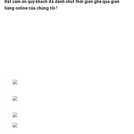
Rất cảm ơn quý khách đã dành chút thời gian ghé qua gian
hàng online của chúng tôi !
Đại lý phân phối linh kiện tự động hóa và vật tư công
nghiệp
ĐKKD: Số 15, Ngách 268/56/7 Ngọc
Thụy, Phường Bồ Đề, TP. Hà Nội
Văn phòng giao dịch: Số 59 Phố Gia
Thượng, Phường Bồ Đề, TP. Hà Nội
Liên hệ: 0866451088 / 0356092572
Email: kstechnovietnam@gmail.com