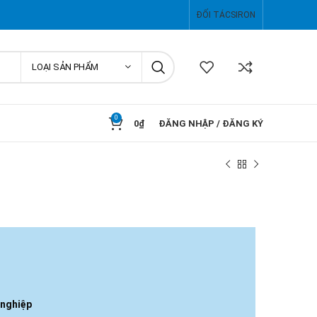
ĐỐI TÁC
SIRON
LOẠI SẢN PHẨM
0
0
₫
ĐĂNG NHẬP / ĐĂNG KÝ
 nghiệp