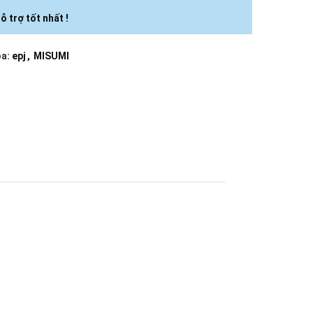
ỗ trợ tốt nhất !
a:
epj
,
MISUMI