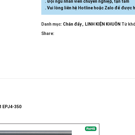
. Đội ngũ nhân viên chuyên nghiệp, tận tâm
. Vui lòng liên hệ Hotline hoặc Zalo để được h
Danh mục:
Chân đẩy
,
LINH KIỆN KHUÔN
Từ khó
Share:
1 EPJ4-350