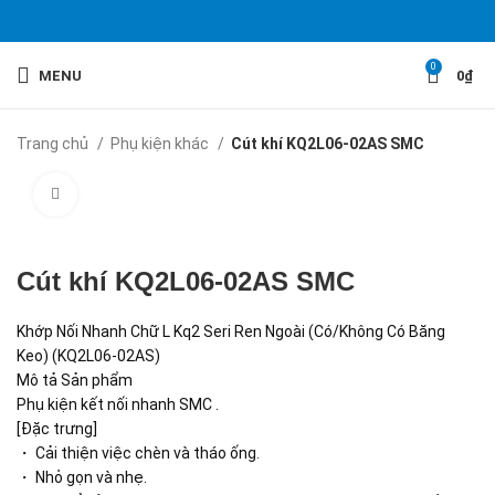
0
MENU
0
₫
Trang chủ
Phụ kiện khác
Cút khí KQ2L06-02AS SMC
Click to enlarge
Cút khí KQ2L06-02AS SMC
Khớp Nối Nhanh Chữ L Kq2 Seri Ren Ngoài (Có/Không Có Băng
Keo) (KQ2L06-02AS)
Mô tả Sản phẩm
Phụ kiện kết nối nhanh SMC .
[Đặc trưng]
・ Cải thiện việc chèn và tháo ống.
・ Nhỏ gọn và nhẹ.