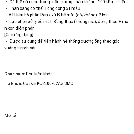
・ Có thể sử dụng trong môi trường chân không -100 kPa trở lên.
・Thân dáng cơ thể: Tổng cộng 51 mẫu.
・Vật liệu bộ phận Ren / xử lý bề mặt (có/không): 2 loại.
・ Lựa chọn xử lý bề mặt: Đồng thau (không mạ), đồng thau + mạ
niken điện phân.
[Các ứng dụng]
・ Được sử dụng để tiến hành hệ thống đường ống theo góc
vuông từ ren cái.
Danh mục:
Phụ kiện khác
Từ khóa:
Cút khí KQ2L06-02AS SMC
Mô tả