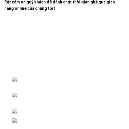
Rất cảm ơn quý khách đã dành chút thời gian ghé qua gian
hàng online của chúng tôi !
Đại lý phân phối linh kiện tự động hóa và vật tư công
nghiệp
ĐKKD: Số 15, Ngách 268/56/7 Ngọc
Thụy, Phường Bồ Đề, TP. Hà Nội
Văn phòng giao dịch: Số 59 Phố Gia
Thượng, Phường Bồ Đề, TP. Hà Nội
Liên hệ: 0866451088 / 0356092572
Email: kstechnovietnam@gmail.com