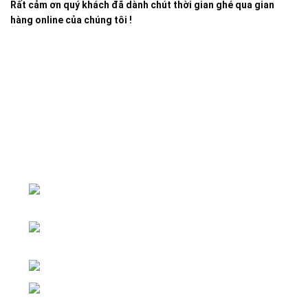
Rất cảm ơn quý khách đã dành chút thời gian ghé qua gian
hàng online của chúng tôi !
Đại lý phân phối linh kiện tự động hóa và vật tư công
nghiệp
ĐKKD: Số 15, Ngách 268/56/7 Ngọc
Thụy, Phường Bồ Đề, TP. Hà Nội
Văn phòng giao dịch: Số 59 Phố Gia
Thượng, Phường Bồ Đề, TP. Hà Nội
Liên hệ: 0866451088 / 0356092572
Email: kstechnovietnam@gmail.com