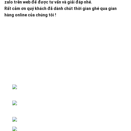
zalo trên web để được tư vấn và giải đáp nhé.
Rất cảm ơn quý khách đã dành chút thời gian ghé qua gian
hàng online của chúng tôi !
Đại lý phân phối linh kiện tự động hóa và vật tư công
nghiệp
ĐKKD: Số 15, Ngách 268/56/7 Ngọc
Thụy, Phường Bồ Đề, TP. Hà Nội
Văn phòng giao dịch: Số 59 Phố Gia
Thượng, Phường Bồ Đề, TP. Hà Nội
Liên hệ: 0866451088 / 0356092572
Email: kstechnovietnam@gmail.com