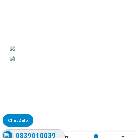
Đại lý phân phối linh kiện tự động hóa và vật tư công nghiệp
ĐKKD: Số 15, Ngách 268/56/7 Ngọc Thụy, Phường Bồ Đề, TP.
Hà Nội
Văn phòng giao dịch: Số 59 Phố Gia Thượng, Phường Bồ Đề,
TP. Hà Nội
Liên hệ: 0866451088 / 0356092572
Email: kstechnovietnam@gmail.com
Chat Zalo
0839010039
0