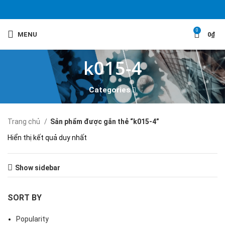
0
MENU
0
₫
k015-4
Categories
Trang chủ
Sản phẩm được gắn thẻ “k015-4”
Hiển thị kết quả duy nhất
Show sidebar
SORT BY
Popularity