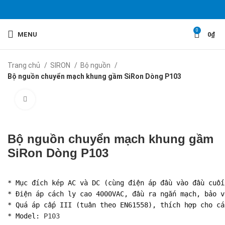
0
MENU
0
₫
Trang chủ
SIRON
Bộ nguồn
Bộ nguồn chuyển mạch khung gầm SiRon Dòng P103
Click to enlarge
Bộ nguồn chuyển mạch khung gầm
SiRon Dòng P103
* Mục đích kép AC và DC (cùng điện áp đầu vào đầu cuối
* Điện áp cách ly cao 4000VAC, đầu ra ngắn mạch, bảo v
* Quá áp cấp III (tuân theo EN61558), thích hợp cho cá
* Model: 
P103