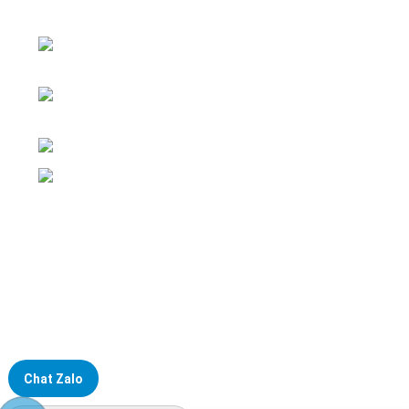
nghiệp
ĐKKD: Số 15, Ngách 268/56/7 Ngọc Thụy,
Phường Bồ Đề, TP. Hà Nội
Văn phòng giao dịch: Số 59 Phố Gia
Thượng, Phường Bồ Đề, TP. Hà Nội
Liên hệ: 0866451088 / 0356092572
Email: kstechnovietnam@gmail.com
Chat Zalo