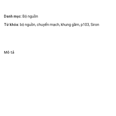
Danh mục:
Bộ nguồn
Từ khóa:
bộ nguồn
,
chuyển mạch
,
khung gầm
,
p103
,
Siron
Mô tả
Đại lý phân phối linh kiện tự động hóa và vật tư công