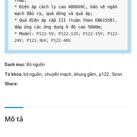
thấp;

* Điện áp cách ly cao 4000VAC, bảo vệ ngắn 
mạch đầu ra, quá dòng và quá áp;

* Quá điện áp cấp III (tuân theo EN61558), 
đáp ứng các ứng dụng ở độ cao 5000m;

* Model: 
P122-5V; P122-12V; P122-15V; P122-
24V; P122-36V; P122-48V
Danh mục:
Bộ nguồn
Từ khóa:
bộ nguồn
,
chuyển mạch
,
khung gầm
,
p122
,
Siron
Share:
Mô tả