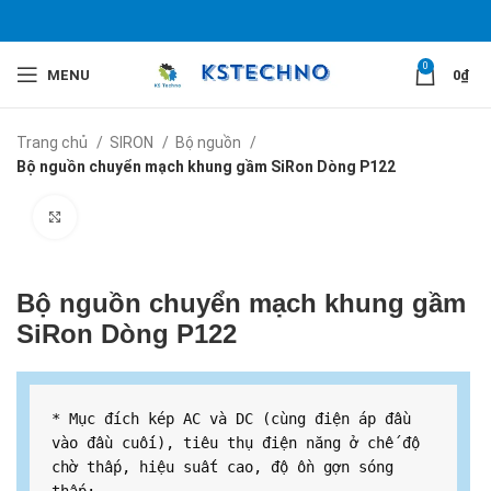
0
MENU
0
₫
Trang chủ
SIRON
Bộ nguồn
Bộ nguồn chuyển mạch khung gầm SiRon Dòng P122
Click to enlarge
Bộ nguồn chuyển mạch khung gầm
SiRon Dòng P122
* Mục đích kép AC và DC (cùng điện áp đầu 
vào đầu cuối), tiêu thụ điện năng ở chế độ 
chờ thấp, hiệu suất cao, độ ồn gợn sóng 