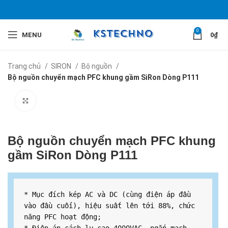
0
MENU
0
₫
Trang chủ
SIRON
Bộ nguồn
Bộ nguồn chuyển mạch PFC khung gầm SiRon Dòng P111
Click to enlarge
Bộ nguồn chuyển mạch PFC khung
gầm SiRon Dòng P111
* Mục đích kép AC và DC (cùng điện áp đầu 
vào đầu cuối), hiệu suất lên tới 88%, chức 
năng PFC hoạt động;
