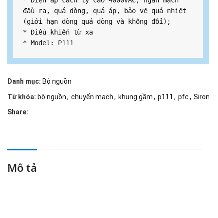
* Điện áp cách ly cao 4000VAC, ngắn mạch 
đầu ra, quá dòng, quá áp, bảo vệ quá nhiệt 
(giới hạn dòng quá dòng và không đổi);

* Điều khiển từ xa

* Model: 
P111
Danh mục:
Bộ nguồn
Từ khóa:
bộ nguồn
,
chuyển mạch
,
khung gầm
,
p111
,
pfc
,
Siron
Share:
Mô tả