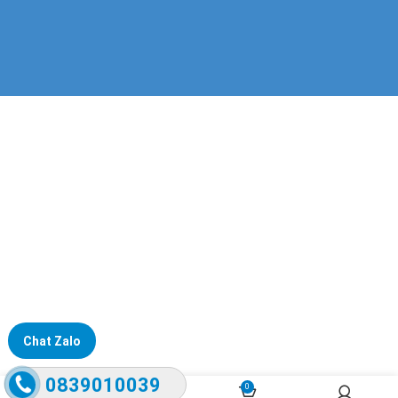
Chat Zalo
0839010039
0