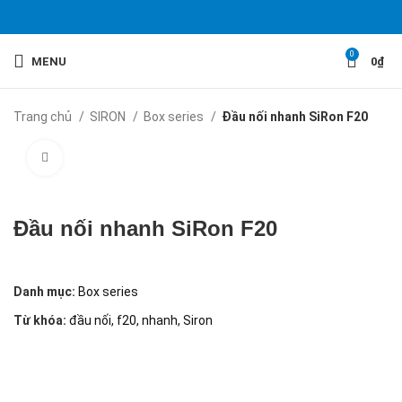
0
MENU
0
₫
Trang chủ
SIRON
Box series
Đầu nối nhanh SiRon F20
Click to enlarge
Đầu nối nhanh SiRon F20
Danh mục:
Box series
Từ khóa:
đầu nối
,
f20
,
nhanh
,
Siron