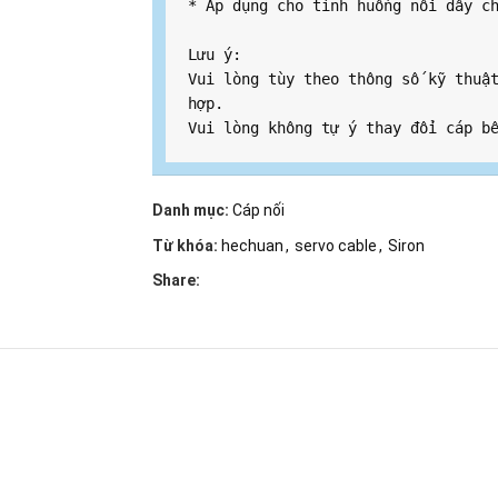
* Áp dụng cho tình huống nối dây c
Lưu ý:
Vui lòng tùy theo thông số kỹ thuật
hợp.
Vui lòng không tự ý thay đổi cáp b
Danh mục:
Cáp nối
Từ khóa:
hechuan
,
servo cable
,
Siron
Share: