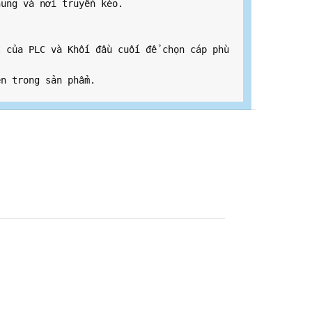
hung và nơi truyền kéo.
 của PLC và Khối đầu cuối để chọn cáp phù 
ên trong sản phẩm.