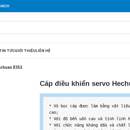
KHÁCH
TIN TỨC
GIỚI THIỆU
LIÊN HỆ
echuan X352
Cáp điều khiển servo Hec
* Vỏ bọc cáp được làm bằng vật liệu
cao;
* Với độ bền uốn cao và tính linh 
* Với chức năng kháng dầu và chất 