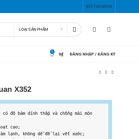
ĐỐI TÁC
SIRON
LOẠI SẢN PHẨM
0
0
₫
ĐĂNG NHẬP / ĐĂNG KÝ
huan X352
 có độ bám dính thấp và chống mài mòn 
hoạt cao;
làm lạnh, không dễ để lại vết xước;