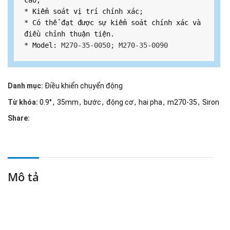
cao;

* Kiểm soát vị trí chính xác;

* Có thể đạt được sự kiểm soát chính xác và 
điều chỉnh thuận tiện.

* Model: 
M270-35-0050; M270-35-0090
Danh mục:
Điều khiển chuyển động
Từ khóa:
0.9°
,
35mm
,
bước
,
động cơ
,
hai pha
,
m270-35
,
Siron
Share:
Mô tả