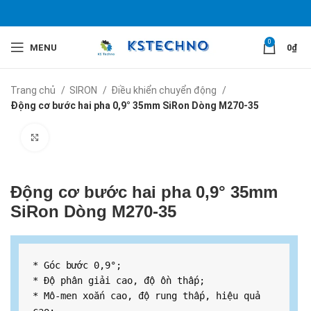
0
MENU
0
₫
Trang chủ
SIRON
Điều khiển chuyển động
Động cơ bước hai pha 0,9° 35mm SiRon Dòng M270-35
Click to enlarge
Động cơ bước hai pha 0,9° 35mm
SiRon Dòng M270-35
* Góc bước 0,9°;

* Độ phân giải cao, độ ồn thấp;

* Mô-men xoắn cao, độ rung thấp, hiệu quả 