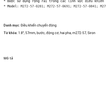
* Được sử dụng rộng rãi trong các lĩnh vực điều khiển 
* Model: 
M272-57-0281; M272-57-0691; M272-57-0841; M27
Danh mục:
Điều khiển chuyển động
Từ khóa:
1.8°
,
57mm
,
bước
,
động cơ
,
hai pha
,
m272-57
,
Siron
Mô tả