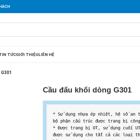
KHÁCH
TIN TỨC
GIỚI THIỆU
LIÊN HỆ
g G301
Cầu đấu khối dòng G301
* Sử dụng nhựa ép nhiệt, hệ số an t
bộ phận cấu trúc được trang bị công
* Được trang bị OT, sử dụng cuối UT
được sử dụng cho tất cả các loại th