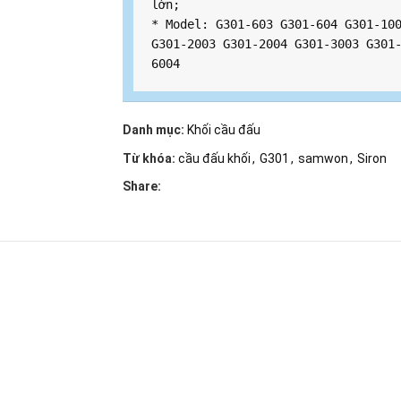
lớn;

* Model: G301-603 G301-604 G301-100
G301-2003 G301-2004 G301-3003 G301
6004
Danh mục:
Khối cầu đấu
Từ khóa:
cầu đấu khối
,
G301
,
samwon
,
Siron
Share: