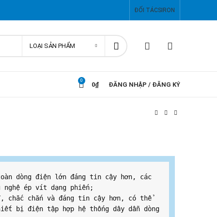
ĐỐI TÁC
SIRON
LOẠI SẢN PHẨM
0
0
₫
ĐĂNG NHẬP / ĐĂNG KÝ
oàn dòng điện lớn đáng tin cậy hơn, các 
 nghệ ép vít dạng phiến;

, chắc chắn và đáng tin cậy hơn, có thể 
iết bị điện tập hợp hệ thống dây dẫn dòng 