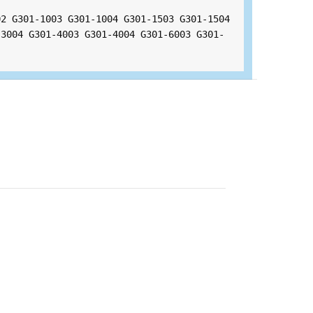
2 G301-1003 G301-1004 G301-1503 G301-1504 
-3004 G301-4003 G301-4004 G301-6003 G301-