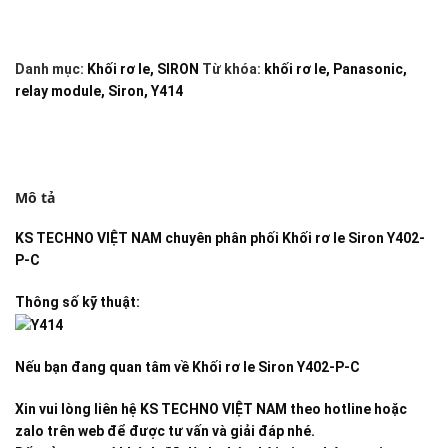
Danh mục:
Khối rơ le
,
SIRON
Từ khóa:
khối rơ le
,
Panasonic
,
relay module
,
Siron
,
Y414
Mô tả
KS TECHNO VIỆT NAM
chuyên phân phối
Khối rơ le Siron Y402-
P-C
Thông số kỹ thuật:
Nếu bạn đang quan tâm về
Khối rơ le Siron Y402-P-C
Xin vui lòng liên hệ KS TECHNO VIỆT NAM theo hotline hoặc
zalo trên web để được tư vấn và giải đáp nhé.