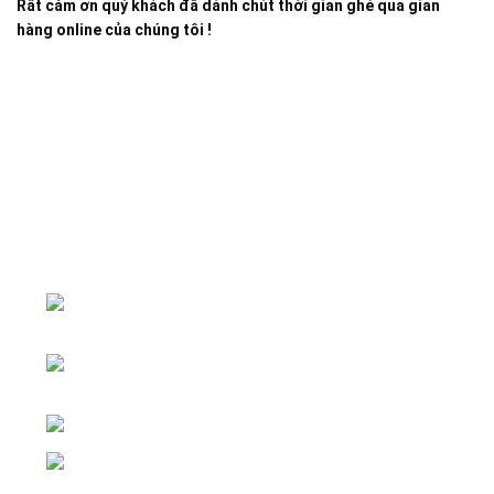
Rất cảm ơn quý khách đã dành chút thời gian ghé qua gian
hàng online của chúng tôi !
Đại lý phân phối linh kiện tự động hóa và vật tư công
nghiệp
ĐKKD: Số 15, Ngách 268/56/7 Ngọc
Thụy, Phường Bồ Đề, TP. Hà Nội
Văn phòng giao dịch: Số 59 Phố Gia
Thượng, Phường Bồ Đề, TP. Hà Nội
Liên hệ: 0866451088 / 0356092572
Email: kstechnovietnam@gmail.com