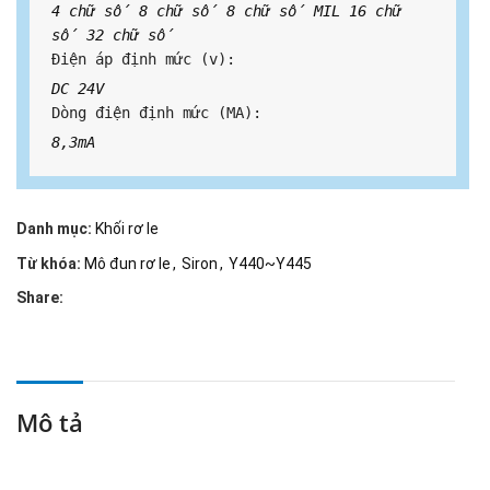
4 chữ số 8 chữ số 8 chữ số MIL 16 chữ 
số 32 chữ số
Điện áp định mức (v): 
DC 24V
Dòng điện định mức (MA): 
8,3mA
Danh mục:
Khối rơ le
Từ khóa:
Mô đun rơ le
,
Siron
,
Y440~Y445
Share:
Mô tả