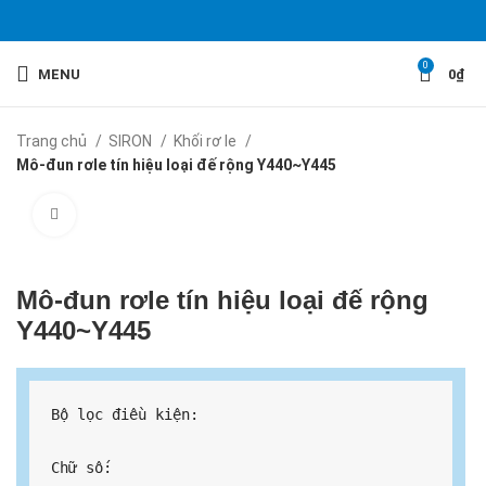
0
MENU
0
₫
Trang chủ
SIRON
Khối rơ le
Mô-đun rơle tín hiệu loại đế rộng Y440~Y445
Click to enlarge
Mô-đun rơle tín hiệu loại đế rộng
Y440~Y445
Bộ lọc điều kiện:
Chữ số: 