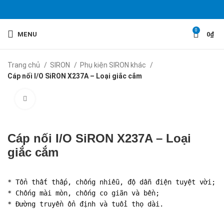
0
MENU
0
₫
Trang chủ
SIRON
Phụ kiện SIRON khác
Cáp nối I/O SiRON X237A – Loại giắc cắm
Click to enlarge
Cáp nối I/O SiRON X237A – Loại
giắc cắm
* Tổn thất thấp, chống nhiễu, độ dẫn điện tuyệt vời;
* Chống mài mòn, chống co giãn và bền;
* Đường truyền ổn định và tuổi thọ dài.