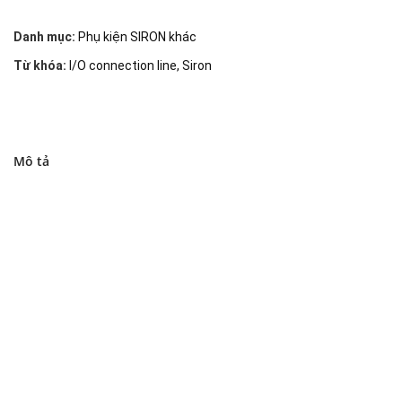
Danh mục:
Phụ kiện SIRON khác
Từ khóa:
I/O connection line
,
Siron
Mô tả