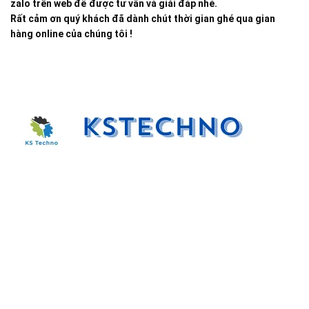
zalo trên web để được tư vấn và giải đáp nhé.
Rất cảm ơn quý khách đã dành chút thời gian ghé qua gian
hàng online của chúng tôi !
Đại lý phân phối linh kiện tự động hóa và vật tư công
nghiệp
ĐKKD: Số 15, Ngách 268/56/7 Ngọc Thụy, Phường Bồ
Đề, TP. Hà Nội
Văn phòng giao dịch: Số 59 Phố Gia Thượng, Phường
Bồ Đề, TP. Hà Nội
Liên hệ: 0866451088 / 0356092572